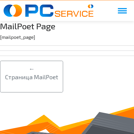
Skip to main content
MailPoet Page
[mailpoet_page]
←
Страница MailPoet