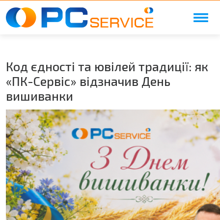
Skip to main content
Код єдності та ювілей традиції: як
«ПК-Сервіс» відзначив День
вишиванки