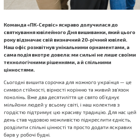
Команда «ПК-Сервіс» яскраво долучилася до
святкування ювілейного Дня вишиванки, який цього
року відзначає свій визначний 20-річний ювілей.
Наш офіс розквітнув унікальними орнаментами, а
сама подія вкотре довела: ми сильні не лише своїми
технологічними рішеннями, а й спільними
цінностями.
Сьогодні вишита сорочка для кожного українця — це
символ стійкості, вірності корінню та живий зв’язок
поколінь. Вже два десятиліття це свято об’єднує
мільйони людей у всьому світі, і наш колектив з
гордістю підтримує цю красиву традицію. Для нас цей
день став чудовою можливістю підкреслити єдність,
розділити спільні цінності та просто додати яскравих
барв у робочі будні.